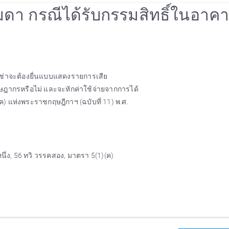
รมดา กรณีได้รับกรรมสิทธิ์ในอาค
ญาเช่าจะต้องยื่นแบบแสดงรายการเสีย
ษฎากรหรือไม่ และจะหักค่าใช้จ่ายจากการได้
ค) แห่งพระราชกฤษฎีกาฯ (ฉบับที่ 11) พ.ศ.
นึ่ง, 56 ทวิ วรรคสอง, มาตรา 5(1)(ค)