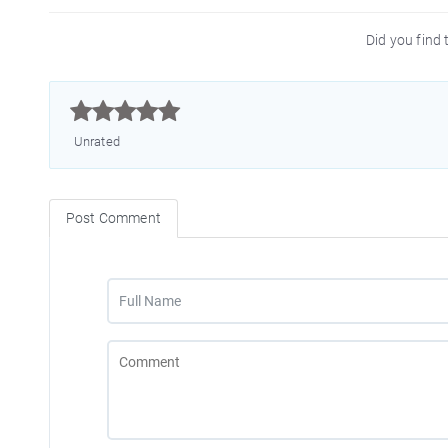
Did you find t



Unrated
Post Comment