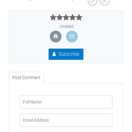



Unrated
Subscribe
Post Comment