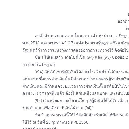
ออกต
ว่
อาศัยอำนาจตามความในมาตรา 4 แห่งประมวลรัษฎากร ซึ
พ.ศ. 2513 และมาตรา 42 (17) แห่งประมวลรัษฎากรซึ่งแก้ไขเพ
รัฐมนตรีว่าการกระทรวงการคลังออกกฎกระทรวงไว้ ดังต่อไปน
ข้อ 1 ให้เพิ่มความต่อไปนี้เป็น (94) และ (95) ของข
การยกเว้นรัษฎากร
“(94) เงินได้เท่าที่ผู้มีเงินได้จ่ายเป็นเงินฝากไว้กับ
แสนบาท ซึ่งการฝากเงินนั้นมีข้อตกลงว่าธนาคารผู้รับฝาก
ฝากเงิน และมีกำหนดระยะเวลาการฝากเงินตั้งแต่สิบปีขึ้นไป ท
ตาม (61) วรรคหนึ่งแล้ว ต้องไม่เกินหนึ่งแสนบาท และเป็นไ
(95) เงินหรือผลประโยชน์ใด ๆ ที่ผู้มีเงินได้ได้รับเน
รวมคำนวณเพื่อเสียภาษีเงินได้ตาม (94)”
ข้อ 2 กฎกระทรวงนี้ให้ใช้บังคับสำหรับเงินได้พึงประเ
ให้ไว้ ณ วันที่ 20 กุมภาพันธ์ พ.ศ. 2560