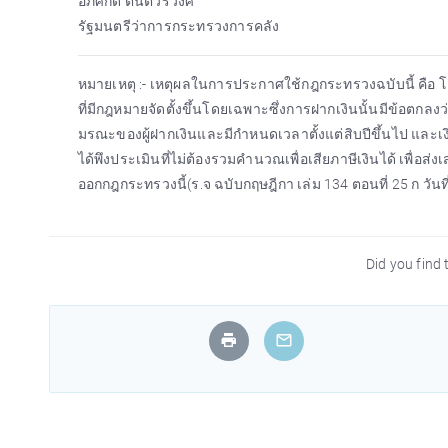
อภิศักดิ์ ตันติวรวงศ์
รัฐมนตรีว่าการกระทรวงการคลัง
หมายเหตุ :- เหตุผลในการประกาศใช้กฎกระทรวงฉบับนี้ คือ โดย
ที่มีกฎหมายจัดตั้งขึ้นโดยเฉพาะซึ่งการฝากเงินนั้นมีข้อ
มรณะของผู้ฝากเงินและมีกำหนดเวลาตั้งแต่สิบปีขึ้นไป และเงิน
ได้พึงประเมินที่ไม่ต้องรวมคำนวณเพื่อเสียภาษีเงินได้ เพื่
ออกกฎกระทรวงนี้(ร.จ ฉบับกฤษฎีกา เล่ม 134 ตอนที่ 25 ก วันที
Did you find t