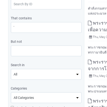
คำสั่งกรมสรร
แห่งประมวลรัษ
That contains
พระราช
เพื่อคว
Thu, May 
But not
พระราชกฤษฎีก
ทรรามาธิบดีศ
พระราช
Search in
จากการโอ
Thu, May 
พระราชกฤษฎีก
Categories
พระปรเมนทรร
พระราชก