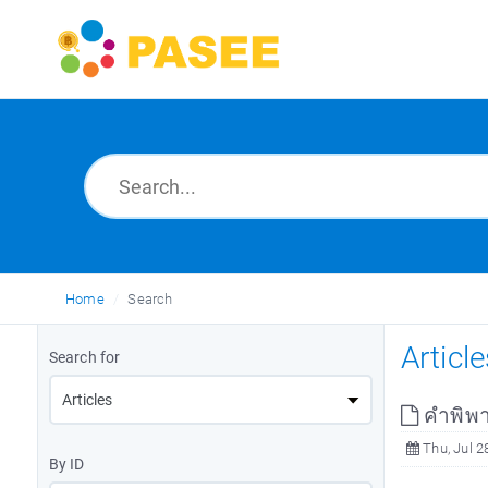
Home
Search
Articl
Search for
คำพิพา
Thu, Jul 2
By ID