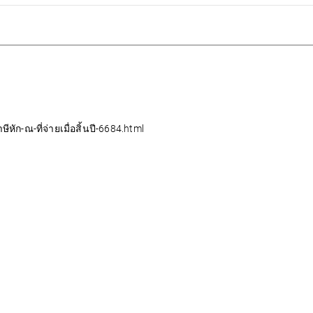
ัก-ณ-ที่จ่ายเมื่อสิ้นปี-6684.html