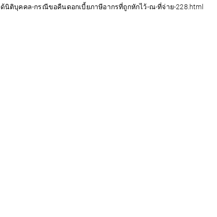
นิติบุคคล-กรณีขอคืนดอกเบี้ยภาษีอากรที่ถูกหักไว้-ณ-ที่จ่าย-228.html