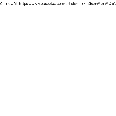
Online URL: https://www.paseetax.com/article/การขอคืนภาษี-ภาษีเงินได้