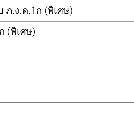
ภ.ง.ด.1ก (พิเศษ)
 (พิเศษ)