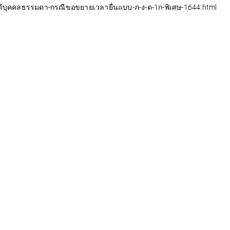
ได้บุคคลธรรมดา-กรณีขอขยายเวลายื่นแบบ-ภ-ง-ด-1ก-พิเศษ-1644.html