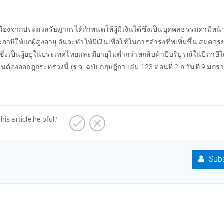
่องจากประมวลรัษฎากรได้กำหนดให้ผู้มีเงินได้ซึ่งเป็นบุคคลธรรมดามีหน้าท
าษีให้แก่ผู้สูงอายุ อันจะทำให้มีเงินเพื่อใช้ในการดำรงชีพเพิ่มขึ้น สมควร
ซึ่งเป็นผู้อยู่ในประเทศไทยและมีอายุไม่ต่ำกว่าหกสิบห้าปีบริบูรณ์ในปีภาษีไ
ป็นต้องออกฎกระทรวงนี้ (ร.จ. ฉบับกฤษฎีกา เล่ม 123 ตอนที่ 2 ก วันที่ 9 มกร
his article helpful?
Subs