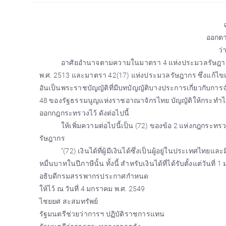
ออกต
ว่
อาศัยอำนาจตามความในมาตรา 4 แห่งประมวลรัษฎากร ซึ
พ.ศ. 2513 และมาตรา 42(17) แห่งประมวลรัษฎากร ซึ่งแก้ไขเพ
อันเป็นพระราชบัญญัติที่มีบทบัญญัติบางประการเกี่ยวกับก
48 ของรัฐธรรมนูญแห่งราชอาณาจักรไทย บัญญัติให้กระทำ
ออกกฎกระทรวงไว้ ดังต่อไปนี้
ให้เพิ่มความต่อไปนี้เป็น (72) ของข้อ 2 แห่งกฎกระ
รัษฎากร
“(72) เงินได้ที่ผู้มีเงินได้ซึ่งเป็นผู้อยู่ในประเทศไทยแ
หมื่นบาทในปีภาษีนั้น ทั้งนี้ สำหรับเงินได้ที่ได้รับตั้งแต่วั
อธิบดีกรมสรรพากรประกาศกำหนด
ให้ไว้ ณ วันที่ 4 มกราคม พ.ศ. 2549
ไชยยศ สะสมทรัพย์
รัฐมนตรีช่วยว่าการฯ ปฏิบัติราชการแทน